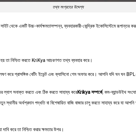
তথ্য সংগ্রহের উদ্দেশ্য
 সাইট থেকে একটি উচ্চ-কার্যক্ষমতাসম্পন্ন, ব্যবহারকারী-কেন্দ্রিক ইকোসিস্টেমে রূপান্তর কর
িকশিত হয় তা নিশ্চিত করতে KriKya আচরণগত তথ্য ব্যবহার করে।
্লেষণ করে প্রাসঙ্গিক বেটিং ইভেন্ট এবং ক্যাসিনো গেম অফার করে। আপনি যদি ঘন ঘন BPL-
র ল্যাগ সনাক্ত করতে এবং ঠিক করতে সাহায্য করে
Krikya সম্পর্কে
, কম-ব্যান্ডউইথ সংয
ে নতুন স্থানীয় অর্থপ্রদান পদ্ধতি বা বিশেষায়িত বাজি বাজার চালু করতে সাহায্য করে যা আ
 যা দাবি করে তা নিশ্চিত করার ক্ষমতার উপর।