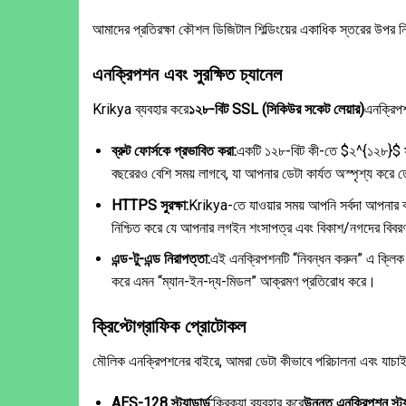
আমাদের প্রতিরক্ষা কৌশল ডিজিটাল শিল্ডিংয়ের একাধিক স্তরের উপর নির্
এনক্রিপশন এবং সুরক্ষিত চ্যানেল
Krikya ব্যবহার করে
১২৮-বিট SSL (সিকিউর সকেট লেয়ার)
এনক্রিপশ
ব্রুট ফোর্সকে প্রভাবিত করা:
একটি ১২৮-বিট কী-তে $২^{১২৮}$ সম্ভ
বছরেরও বেশি সময় লাগবে, যা আপনার ডেটা কার্যত অস্পৃশ্য করে
HTTPS সুরক্ষা:
Krikya-তে যাওয়ার সময় আপনি সর্বদা আপনার ব
নিশ্চিত করে যে আপনার লগইন শংসাপত্র এবং বিকাশ/নগদের বিবরণ
এন্ড-টু-এন্ড নিরাপত্তা:
এই এনক্রিপশনটি “নিবন্ধন করুন” এ ক্লিক করার
করে এমন “ম্যান-ইন-দ্য-মিডল” আক্রমণ প্রতিরোধ করে।
ক্রিপ্টোগ্রাফিক প্রোটোকল
মৌলিক এনক্রিপশনের বাইরে, আমরা ডেটা কীভাবে পরিচালনা এবং যাচাই
AES-128 স্ট্যান্ডার্ড:
ক্রিক্যা ব্যবহার করে
উন্নত এনক্রিপশন স্ট্য