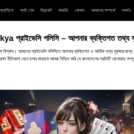
ক্যাসিনো
স্লট গেম
ক্রিকেট
কাবাডি
বোনাস
আমাদের সম্পর্কে
সমর্থন
kya প্রাইভেসি পলিসি – আপনার ব্যক্তিগত তথ্য সুর
ো বিশ্বাস। আমাদের প্রাইভেসি পলিসিতে আপনার ব্যক্তিগত ও আর্থিক তথ্য সুরক্ষার জন্য
রক্ষা নীতিমালা মেনে চলার মাধ্যমে আমরা নিশ্চিত করি যে বাংলাদেশের প্রতিটি খেলোয়াড় সম