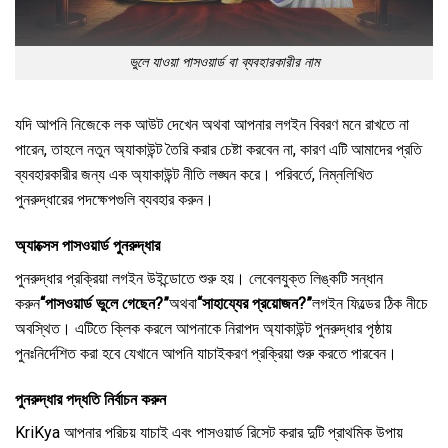
ভুলে যাওয়া পাসওয়ার্ড বা ব্যবহারকারীর নাম
যদি আপনি নিজেকে লক আউট দেখেন অথবা আপনার লগইন বিবরণ মনে রাখতে না
পারেন, তাহলে নতুন অ্যাকাউন্ট তৈরি করার চেষ্টা করবেন না, কারণ এটি আমাদের প্রতি
ব্যবহারকারীর জন্য এক অ্যাকাউন্ট নীতি লঙ্ঘন করে। পরিবর্তে, নিম্নলিখিত
পুনরুদ্ধারের পদক্ষেপগুলি ব্যবহার করুন।
অ্যাক্সেস পাসওয়ার্ড পুনরুদ্ধার
পুনরুদ্ধার প্রক্রিয়া লগইন উইন্ডোতে শুরু হয়। লেবেলযুক্ত লিঙ্কটি সন্ধান
করুন
“পাসওয়ার্ড ভুলে গেছেন?”
অথবা
“সাহায্যের প্রয়োজন?”
লগইন ফিল্ডের ঠিক নীচে
অবস্থিত। এটিতে ক্লিক করলে আপনাকে নিরাপদ অ্যাকাউন্ট পুনরুদ্ধার পৃষ্ঠায়
পুনঃনির্দেশিত করা হবে যেখানে আপনি যাচাইকরণ প্রক্রিয়া শুরু করতে পারবেন।
পুনরুদ্ধার পদ্ধতি নির্বাচন করুন
KriKya আপনার পরিচয় যাচাই এবং পাসওয়ার্ড রিসেট করার দুটি প্রাথমিক উপায়