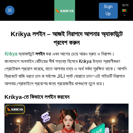
বাংলা
Sign
Up
Krikya লগইন – আজই নিরাপদে আপনার অ্যাকাউন্টে
প্রবেশ করুন
Krikya
অ্যাকাউন্টে
লগইন
করা এখন আগের চেয়ে আরও দ্রুত ও নিরাপদ।
বাংলাদেশে অনলাইন বেটিংয়ের শীর্ষ গন্তব্য হিসেবে Krikya উন্নত প্রমাণীকরণ
প্রোটোকল প্রয়োগ করেছে, যাতে আপনার তথ্য ও অর্থ সর্বদা সুরক্ষিত থাকে। আপনি
ক্রিকেটে বাজি ধরতে চান বা সর্বশেষ JILI স্লট ঘোরাতে চান—এই গাইডটি নিরাপদে
আপনার প্রোফাইলে প্রবেশের জন্য প্রয়োজনীয় ধাপগুলো তুলে ধরে।
Krikya-তে কিভাবে লগইন করবেন