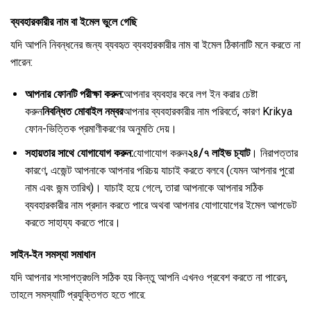
ব্যবহারকারীর নাম বা ইমেল ভুলে গেছি
যদি আপনি নিবন্ধনের জন্য ব্যবহৃত ব্যবহারকারীর নাম বা ইমেল ঠিকানাটি মনে করতে না
পারেন:
আপনার ফোনটি পরীক্ষা করুন:
আপনার ব্যবহার করে লগ ইন করার চেষ্টা
করুন
নিবন্ধিত মোবাইল নম্বর
আপনার ব্যবহারকারীর নাম পরিবর্তে, কারণ Krikya
ফোন-ভিত্তিক প্রমাণীকরণের অনুমতি দেয়।
সহায়তার সাথে যোগাযোগ করুন:
যোগাযোগ করুন
২৪/৭ লাইভ চ্যাট
। নিরাপত্তার
কারণে, এজেন্ট আপনাকে আপনার পরিচয় যাচাই করতে বলবে (যেমন আপনার পুরো
নাম এবং জন্ম তারিখ)। যাচাই হয়ে গেলে, তারা আপনাকে আপনার সঠিক
ব্যবহারকারীর নাম প্রদান করতে পারে অথবা আপনার যোগাযোগের ইমেল আপডেট
করতে সাহায্য করতে পারে।
সাইন-ইন সমস্যা সমাধান
যদি আপনার শংসাপত্রগুলি সঠিক হয় কিন্তু আপনি এখনও প্রবেশ করতে না পারেন,
তাহলে সমস্যাটি প্রযুক্তিগত হতে পারে: