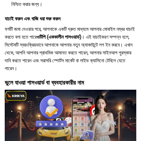
নিশ্চিত করার জন্য।
যাচাই করুন এবং বাজি ধরা শুরু করুন
ফর্মটি জমা দেওয়ার পরে, আপনাকে একটি দ্রুত মাধ্যমে আপনার মোবাইল নম্বর যাচাই
করতে বলা হতে পারে
ওটিপি (এককালীন পাসওয়ার্ড)
। এই যাচাইকরণ সম্পন্ন হলে,
সিস্টেমটি স্বয়ংক্রিয়ভাবে আপনাকে আপনার নতুন অ্যাকাউন্টে লগ ইন করবে। এখান
থেকে, আপনি আপনার প্রাথমিক আমানত করতে পারেন, আপনার সাইনআপ পুরস্কার
দাবি করতে পারেন এবং সরাসরি স্পোর্টস মার্কেট বা লাইভ ক্যাসিনো টেবিলে যেতে
পারেন।
ভুলে যাওয়া পাসওয়ার্ড বা ব্যবহারকারীর নাম