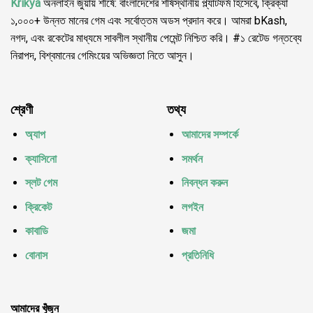
Krikya
অনলাইন জুয়ায় শীর্ষে: বাংলাদেশের শীর্ষস্থানীয় প্ল্যাটফর্ম হিসেবে, ক্রিক্যা
১,০০০+ উন্নত মানের গেম এবং সর্বোত্তম অডস প্রদান করে। আমরা bKash,
নগদ, এবং রকেটের মাধ্যমে সাবলীল স্থানীয় পেমেন্ট নিশ্চিত করি। #১ রেটেড গন্তব্যে
নিরাপদ, বিশ্বমানের গেমিংয়ের অভিজ্ঞতা নিতে আসুন।
শ্রেণী
তথ্য
অ্যাপ
আমাদের সম্পর্কে
ক্যাসিনো
সমর্থন
স্লট গেম
নিবন্ধন করুন
ক্রিকেট
লগইন
কাবাডি
জমা
বোনাস
প্রতিনিধি
আমাদের খুঁজুন