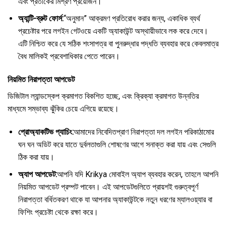
এবং প্রতীকের মিশ্রণ প্রয়োজন।
অ্যান্টি-ব্রুট ফোর্স:
“অনুমান” আক্রমণ প্রতিরোধ করার জন্য, একাধিক ব্যর্থ
প্রচেষ্টার পরে লগইন গেটওয়ে একটি অ্যাকাউন্ট অস্থায়ীভাবে লক করে দেবে।
এটি নিশ্চিত করে যে সঠিক শংসাপত্র বা পুনরুদ্ধার পদ্ধতি ব্যবহার করে কেবলমাত্র
বৈধ মালিকই প্রবেশাধিকার পেতে পারেন।
নিয়মিত নিরাপত্তা আপডেট
ডিজিটাল ল্যান্ডস্কেপ ক্রমাগত বিকশিত হচ্ছে, এবং ক্রিক্যা ক্রমাগত উন্নতির
মাধ্যমে সম্ভাব্য ঝুঁকির চেয়ে এগিয়ে রয়েছে।
প্রোঅ্যাকটিভ প্যাচিং:
আমাদের নিবেদিতপ্রাণ নিরাপত্তা দল লগইন পরিকাঠামোর
ঘন ঘন অডিট করে যাতে দুর্বলতাগুলি শোষণের আগে সনাক্ত করা যায় এবং সেগুলি
ঠিক করা যায়।
অ্যাপ আপডেট:
আপনি যদি Krikya মোবাইল অ্যাপ ব্যবহার করেন, তাহলে আপনি
নিয়মিত আপডেট প্রম্পট পাবেন। এই আপডেটগুলিতে প্রায়শই গুরুত্বপূর্ণ
নিরাপত্তা বর্ধিতকরণ থাকে যা আপনার অ্যাকাউন্টকে নতুন ধরণের ম্যালওয়্যার বা
ফিশিং প্রচেষ্টা থেকে রক্ষা করে।