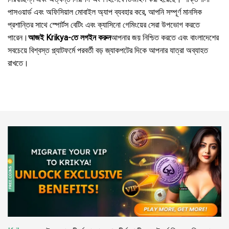
পাসওয়ার্ড এবং অফিসিয়াল মোবাইল অ্যাপ ব্যবহার করে, আপনি সম্পূর্ণ মানসিক
প্রশান্তির সাথে স্পোর্টস বেটিং এবং ক্যাসিনো গেমিংয়ের সেরা উপভোগ করতে
পারেন।
আজই Krikya-তে লগইন করুন
আপনার জয় নিশ্চিত করতে এবং বাংলাদেশের
সবচেয়ে বিশ্বস্ত প্ল্যাটফর্মে পরবর্তী বড় জ্যাকপটের দিকে আপনার যাত্রা অব্যাহত
রাখতে।